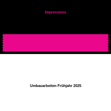
Impres­si­ons
Umbau­ar­bei­ten Früh­jahr 2025