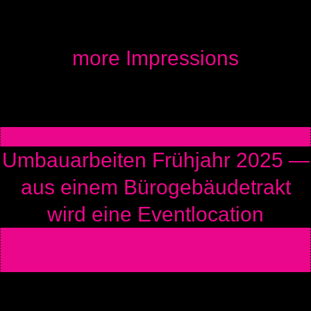
more Impres­si­ons
Umbau­ar­bei­ten Früh­jahr 2025 —
aus einem Büro­ge­bäu­de­trakt
wird eine Event­lo­ca­ti­on